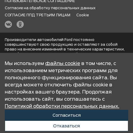
ПОЛЬЗОВАТЕЛЬСКОЕ СОГЛАШЕНИЕ
Согласие на обработку персональных данных
СОГЛАСИЕ ППД ТРЕТЬИМ ЛИЦАМ
Cookie
Производители автомобилей Ford постоянно
совершенствуют свою продукцию и оставляют за собой
право на внесение изменений в технические характеристики,
спецификации, цвета, цены моделей, комплектации, опции и
т.п., представленные на данном сайте без предварительного
Мы используем
файлы cookie
в том числе, с
уведомления. Обращаем Ваше внимание на то, что все
представленные на сайте изображения и информация,
использованием метрических программ для
касающаяся комплектаций, технических характеристик,
полноценного функционирования сайта. Вы
цветовых сочетаний, опций или аксессуаров, а также
стоимости автомобилей и сервисного обслуживания носит
всегда можете отключить файлы cookie в
информационный характер, может не соответствовать
настройках вашего браузера. Продолжая
последним российским спецификациям, и ни при каких
условиях не является публичной офертой, определяемой
использовать сайт, вы соглашаетесь с
положениями Статьи 437 (2) Гражданского кодекса
Политикой обработки персональных данных
.
Российской Федерации. Для получения подробной
информации об автомобилях, пожалуйста, обращайтесь к
Согласиться
ближайшему официальному дилеру Ford.
Отказаться
UDP Auto