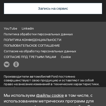
Запись на сервис
YouTube
Linkedin
Политика обработки персональных данных
ПОЛИТИКА КОНФИДЕНЦИАЛЬНОСТИ
ПОЛЬЗОВАТЕЛЬСКОЕ СОГЛАШЕНИЕ
Согласие на обработку персональных данных
СОГЛАСИЕ ППД ТРЕТЬИМ ЛИЦАМ
Cookie
Производители автомобилей Ford постоянно
совершенствуют свою продукцию и оставляют за собой
право на внесение изменений в технические характеристики,
спецификации, цвета, цены моделей, комплектации, опции и
т.п., представленные на данном сайте без предварительного
Мы используем
файлы cookie
в том числе, с
уведомления. Обращаем Ваше внимание на то, что все
представленные на сайте изображения и информация,
использованием метрических программ для
касающаяся комплектаций, технических характеристик,